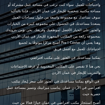
واحتياجات للعمل. سواء كنت ترغب في مساحة عمل مشتركة أو
مساحة مكتبية شخصية للإيجار في عمان الأردن ، فإننا بالتأكيد
سوف نساعدك مع مجموعة واسعة من حلول مساحات العمل.
يسعدنا مساعدتك في الحصول على مجموعة كبيرة من الخيارات
والعثور على الخيار الأفضل لموظفيك وفريقك. نحن نؤمن بتزويدك
بمجموعة رائعة من المكاتب المجهزة للإيجار في عمان الأردن.
وهذا يعني أن Pro 1 Center أصبح مركزًا موثوقًا به لجميع
احتياجاتك للعمل مع أفضل فريق.
يمكننا مساعدتك في العثور على مكتب افتراضي
نحن هنا لا نقتصر على المكاتب المخدومة أو غرفة الاجتماعات
والتدريب للإيجار في عمان الأردن
في الواقع يمكننا مساعدتك في العثور على سعر إيجار مكتب
افتراضي في الأردن عمان يناسب ميزانيتك ونتميز بمساحة عمل
حصرية حيث
أصبح استئجار مكتب افتراضي في عمان خيارًا فعالا من حيث